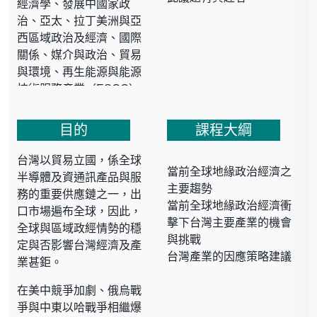
經濟學、發展中國家政
治、亞太、拉丁美洲與亞
西區域政治及經濟、國際
關係、媒介與政治、貿易
與環境、再生能源與能源
技術服務產業（ESCO）
政策及輸出、地緣政治與
關鍵戰略物資（半導體/能
目的
課程大綱
源）、投資實務與商機
台灣以貿易立國，係全球
當前全球地緣政治經濟之
半導體及資通訊產品與服
主要趨勢
● 學歷：國立政治大學政
務的重要供應鏈之一，出
當前全球地緣政治經濟衝
治學系博士
口市場遍布全球，因此，
擊下台灣主要產業的機會
全球與區域政經情勢的穩
與挑戰
定與否影響台灣經濟及產
台灣產業的因應策略建議
● 經歷
業甚鉅。
在美中競爭加劇、俄烏戰
財團法人中華經濟研究院
爭與中東以哈戰爭相繼爆
董事課程專任講師