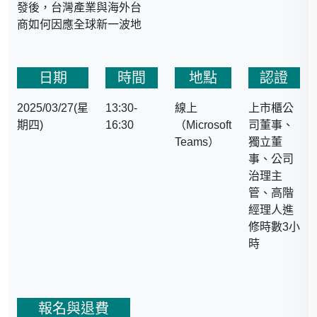
發後，台灣產業與海外台
國立清華大學通識教育中
商如何因應全球新一波地
心/人文社會學院學士班兼
緣政治經濟趨勢轉變的衝
任助理教授
擊，化危機為轉機，實係
合庫證券、統一證券等企
當前台灣企業必須充分瞭
日期
時間
地點
認證
業，總經、產業趨勢與政
解與掌握的關鍵課題之
經議題諮詢服務
2025/03/27(星
13:30-
線上
上市櫃公
一。
華城電機等上市櫃企業專
期四)
16:30
（Microsoft
司董事、
題演講課程
透過本課程，不僅可協助
Teams）
獨立董
行政院「國際經貿談判與
企業掌握當前全球地緣政
事、公司
訴訟人才培用初、中、高
治經濟大趨勢，並有助於
治理主
階班」講座(2014~2015年)
企業掌握台灣產業的機會
管、高階
經濟部「國際經濟事務研
及挑戰，並採取適當的因
經理人進
究班」講座(2014、2016
應策略與作為。
修時數3小
年)
時
財團法人中華經濟研究院
WTO及RTA中心助研究員
國立中正大學戰略暨國際
事務研究所兼任助理教授
報名與退費