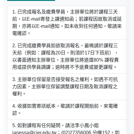
國立政治大學政治學系函
聘兼任講師
已完成報名及繳費學員，主辦單位將於課程三天
前，以E-mail寄發上課通知函；若課程因故取消或延
期，亦將以E-mail通知，如未收到任何通知，敬請來
電確認。
已完成繳費學員如欲取消報名，最晚請於課程三
天前（例如：課程為20日，則須於17日下班前），
以書面通知主辦單位，主辦單位將退還80% 課程費
用或提供學員調課；逾時將不予退費或變更課程。
主辦單位保留是否接受報名之權利。如遇不可抗
力因素，主辦單位保留調整課程日期及取消課程之
權利。
收據如需寄送紙本，敬請於課程開始前，來電確
認。
如對課程有任何疑問，請洽李小鳳小姐
janessa@cier.edu.tw；(02)27356006 分機152。如