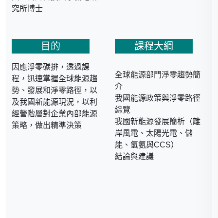
究所博士
國立台灣大學經濟研究所
碩士
目的
課程大綱
● 經歷
因應淨零碳排，透過課
全球能源部門淨零趨勢簡
程，迅速掌握全球能源趨
介
勢、發展和淨零路徑，以
核能研究所副工程師
我國能源政策與淨零路徑
及我國新能源現況，以利
台灣綜合研究院副研究員
綜覽
經營階層對企業內部能源
我國新能源發展簡析（離
策略，做出精準決策
岸風電、太陽光電、儲
能、氫氨與CCS）
結論與建議