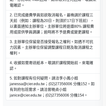
電確認。
已完成繳費學員如欲取消報名，最晚請於課程三
天前（例如：課程為20日，則須於17日下班前），
以書面通知主辦單位，主辦單位將退還80% 課程費
用或提供學員調課；逾時將不予退費或變更課程。
主辦單位保留是否接受報名之權利。如遇不可抗
力因素，主辦單位保留調整課程日期及取消課程之
權利。
收據如需寄送紙本，敬請於課程開始前，來電確
認。
如對課程有任何疑問，請洽李小鳳小姐
janessa@cier.edu.tw；(02)27356006 分機152。如
有到府包班需求，請洽曾曉貞小姐
janice@cier.edu.tw；(02)27356006 分機154。