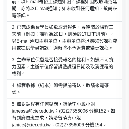
前，以E-mail寄發上課通知函。課程如因故取消或延
期，亦將以E-mail通知；如未收到任何通知，敬請來
電確認。
已完成繳費學員如欲取消報名，最晚請於課程三
天前（例如：課程為20日，則須於17日下班前），
以E-mail通知主辦單位，主辦單位將退還80%課程費
用或提供學員調課；逾時將不予退費或變更課程。
主辦單位保留是否接受報名的權利。如遇不可抗
力因素，主辦單位保留調整課程日期及取消課程的
權利。
課程收據（紙本）如需提前寄送，敬請來電確
認。
如對課程有任何疑問，請洽李小鳳小姐
janessa@cier.edu.tw；(02)27356006 分機152。如
有到府包班需求，請洽曾曉貞小姐
janice@cier.edu.tw；(02)27356006 分機154。