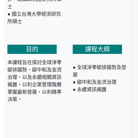
士
● 國立台灣大學經濟研究
所碩士
專長：永續金融、ESG策
目的
課程大綱
略評估
本課程旨在探討全球淨零
● 全球淨零碳排趨勢及發
經歷：
碳排趨勢、碳中和及金流
展
治理，以及永續相關資訊
● 財團法人中華經濟研究
● 碳中和及金流治理
揭露，以利企業管理階層
院綠色經濟研究中心 / 輔佐
● 永續資訊揭露
掌握最新發展，以利精準
研究員
決策。
● 應昌界面化學企業有限
公司 / 經理
● 工商時報編輯部金融新
聞中心 / 記者