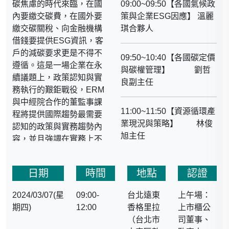
碳焦慮的時代來臨，在國
09:00~09:50【各國氣候政
內要繳交碳費，在國外要
策與企業ESG因應】 溫麗
繳交碳關稅、向金融機構
琪合夥人
借錢要提供ESG資訊，客
戶的減碳要求更是不得不
09:50~10:40【各國碳定價
遵循。這是一場企業在永
與碳權管理】 劉哲
續議題上，政策認知與實
良副主任
務執行的艱鉅戰役，ERM
與中經院合作的董監事課
11:00~11:50【資源循環產
程將提供國際趨勢最需要
業現況與策略】 林俊
認知的政策與實務趨勢內
旭主任
容，並且強調在實務上不
僅要進行盤查與揭露，更
要提早進行減量實務方向
日期
時間
地點
認證
的思考和執行工作。期許
能夠提供企業的董監事
2024/03/07(星
09:00-
台北遠東
上午場：
們，在這一場戰役上須提
期四)
12:00
香格里拉
上市櫃公
早掌握的國際性完整知
（台北市
司董事、
識，以及在決策上不得不