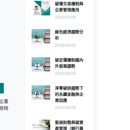
碳權交易機制與
企業管理應用
2025/02/20
綠色經濟趨勢分
析
2024/09/26
碳定價機制國內
外發展趨勢
2024/09/26
淨零碳排趨勢下
的永續金融與企
業因應
立董
2024/08/29
修時
氣候財務與碳資
產管理（銀行專