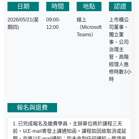
● 臺灣大學、淡江大學兼
日期
時間
地點
認證
任助理教授
● 中華經濟研究院 助研究
2026/05/21(星
09:00-
線上
上市櫃公
員、副研究員
期四)
12:00
（Microsoft
司董事、
● 台灣環境與資源經濟學
Teams）
獨立董
會『綠色經濟』期刊
事、公司
(Green Economy) 執行編
治理主
輯
管、高階
● 台灣國際研究學會『台
經理人進
灣國際研究季刊』編輯室
修時數3小
助理編輯
時
報名與退費
已完成報名及繳費學員，主辦單位將於課程三天
前，以E-mail寄發上課通知函。課程如因故取消或延
期，亦將以E-mail通知；如未收到任何通知，敬請來