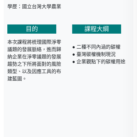
學歷：國立台灣大學農業
經濟所博士。專業主修
「資源環境經濟」與「生
目的
課程大綱
產管理經濟」
本次課程將梳理國際淨零
經歷：
● 二種不同內涵的碳權
議題的發展脈絡，進而歸
● 臺灣碳權機制現況
納企業在淨零議題的發展
● 亞洲環境與資源經濟學
● 企業觀點下的碳權用途
趨勢之下所將面對的風險
會 (AAERE) 理事
類型、以及因應工具的布
● 臺灣碳權交易所 ( TCX)
建藍圖。
董事
● 台灣環境與資源經濟學
會 (TAERE) 祕書長、副祕
書長、理事
● 臺灣農村經濟學會
(REST) 副祕書長、監事
● 中華民國能源經濟學會
(CAEE) 監事