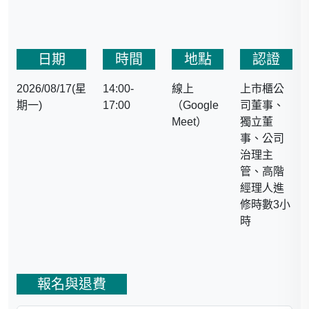
● 中華民國能源經濟學會
(CAEE) 監事
● 臺灣大學、淡江大學兼
日期
時間
地點
認證
任助理教授
● 中華經濟研究院 助研究
2026/08/17(星
14:00-
線上
上市櫃公
員、副研究員
期一)
17:00
（Google
司董事、
● 台灣環境與資源經濟學
Meet）
獨立董
會『綠色經濟』期刊
事、公司
(Green Economy) 執行編
治理主
輯
管、高階
● 台灣國際研究學會『台
經理人進
灣國際研究季刊』編輯室
修時數3小
助理編輯
時
報名與退費