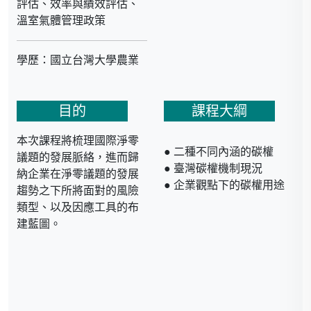
評估、效率與績效評估、
溫室氣體管理政策
學歷：國立台灣大學農業
經濟所博士。專業主修
「資源環境經濟」與「生
目的
課程大綱
產管理經濟」
本次課程將梳理國際淨零
經歷：
● 二種不同內涵的碳權
議題的發展脈絡，進而歸
● 臺灣碳權機制現況
納企業在淨零議題的發展
● 亞洲環境與資源經濟學
● 企業觀點下的碳權用途
趨勢之下所將面對的風險
會 (AAERE) 理事
類型、以及因應工具的布
● 臺灣碳權交易所 ( TCX)
建藍圖。
董事
● 台灣環境與資源經濟學
會 (TAERE) 祕書長、副祕
書長、理事
● 臺灣農村經濟學會
(REST) 副祕書長、監事