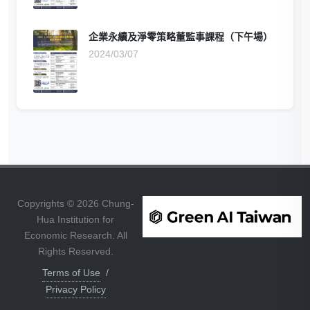
企業永續及淨零策略董監事課程（下午場）
2024/03/07
Copyrights © 2026 Chung-
Hua Institution for
Economic Research. All
Rights Reserved.
Terms of Use
/
Privacy Policy