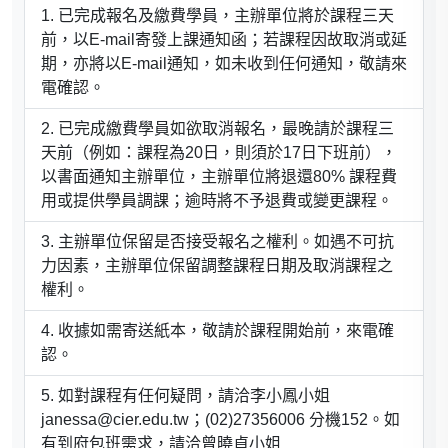
已完成報名及繳費學員，主辦單位將於課程三天
前，以E-mail寄發上課通知函；若課程因故取消或延
期，亦將以E-mail通知，如未收到任何通知，敬請來
電確認。
已完成繳費學員如欲取消報名，最晚請於課程三
天前（例如：課程為20日，則須於17日下班前），
以書面通知主辦單位，主辦單位將退還80% 課程費
用或提供學員調課；逾時將不予退費或變更課程。
主辦單位保留是否接受報名之權利。如遇不可抗
力因素，主辦單位保留調整課程日期及取消課程之
權利。
收據如需寄送紙本，敬請於課程開始前，來電確
認。
如對課程有任何疑問，請洽李小鳳小姐
janessa@cier.edu.tw；(02)27356006 分機152。如
有到府包班需求，請洽曾曉貞小姐