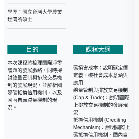
學歷：國立台灣大學農業
經濟所碩士
經歷：
目的
課程大綱
中華經濟研究院綠色經濟
研究中心輔佐研究員
本次課程將梳理國際淨零
中華經濟研究院國際經濟
碳損害成本：說明碳定價
議題的發展脈絡，同時探
研究所輔佐研究員
定義、碳社會成本意涵與
討總量管制與排放交易機
台灣產業服務基金會專案
應用
制的發展現況，並解析國
二組工程師
總量管制與排放交易機制
際碳抵換信用機制，以及
(Cap & Trade)：說明國際
國內自願減量機制的現
上排放交易機制的發展現
況。
況
抵換信用機制 (Crediting
Mechanism)：說明國際上
碳抵換信用機制、國內自