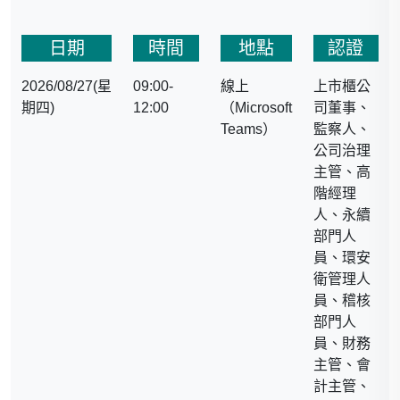
內涵，深入探討其主要應
用形式，協助建立清晰的
政策架構。此外，課程將
日期
時間
地點
認證
聚焦於國內企業關心的自
2026/08/27(星
09:00-
線上
上市櫃公
願減量專案，詳細解析從
期四)
12:00
（Microsoft
司董事、
規劃到實際註冊申請的實
Teams）
監察人、
務流程。
公司治理
課程也將涵蓋當前最新的
主管、高
碳中和規範與國際趨勢，
階經理
辨識並避免潛在的漂綠行
人、永續
為，確保企業的綠色轉型
部門人
策略，具備國際公信力與
員、環安
永續競爭力
衛管理人
員、稽核
部門人
員、財務
主管、會
計主管、