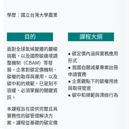
學歷：國立台灣大學農業
經濟所碩士
目的
課程大綱
經歷
面對全球氣候變遷的嚴峻
● 碳定價內涵與實務應用
● 中華經濟研究院綠色經
挑戰，以及國際碳邊境調
形式
濟研究中心輔佐研究員
整機制（CBAM）等發
● 我國自願減量專案註冊
● 中華經濟研究院國際經
展，企業對碳定價機制、
申請實務
濟研究所輔佐研究員
碳權的取得與運用，以及
● 企業觀點下的碳權用途
● 台灣產業服務基金會專
碳中和的規範，已是刻不
與取得管道
案二組工程師
容緩、必須掌握的關鍵資
● 碳中和規範與漂綠行為
訊。
本課程旨在提供完整且具
實務性的碳管理解決方
案。課程從基礎的碳定價